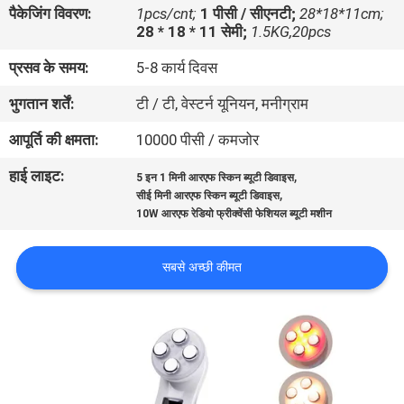
पैकेजिंग विवरण:
1pcs/cnt;
1 पीसी / सीएनटी;
28*18*11cm;
गुणवत्ता
28 * 18 * 11 सेमी;
1.5KG,20pcs
नियंत्रण
प्रसव के समय:
5-8 कार्य दिवस
भुगतान शर्तें:
टी / टी, वेस्टर्न यूनियन, मनीग्राम
संपर्क
करें
आपूर्ति की क्षमता:
10000 पीसी / कमजोर
हाई लाइट:
,
5 इन 1 मिनी आरएफ स्किन ब्यूटी डिवाइस
,
एक
सीई मिनी आरएफ स्किन ब्यूटी डिवाइस
10W आरएफ रेडियो फ्रीक्वेंसी फेशियल ब्यूटी मशीन
उद्धरण
की
सबसे अच्छी कीमत
विनती
करे