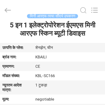
लेबल
होंठ
चमक
आपूर्तिकर्ता.
Copyright
मिनी आरएफ त्वचा सौंदर्य उपकरण
©
2021
-
5 इन 1 इलेक्ट्रोपोरेशन ईएमएस मिनी
घर
2025
lipsglosses.com.
All
आरएफ स्किन ब्यूटी डिवाइस
Rights
Reserved.
उत्पादों
उत्पत्ति के प्लेस:
शेनझेन, चीन
हमारे
ब्रांड नाम:
KBAILI
बारे
प्रमाणन:
CE
में
मॉडल संख्या:
KBL-SC166
न्यूनतम आदेश
1 टुकड़ा
कारखाना
मात्रा:
भ्रमण
मूल्य:
negotiable