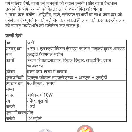
गर्म मालिश देगी, त्वचा की मजबूती को बहाल करेगी।और त्वचा देखभाल
उत्पादों के पोषक तत्वों को बेहतर ढंग से अवशोषित और भेदना।
* त्वचा कस मशीन।अद्वितीय, गहरे, उत्तेजक प्रभावों के साथ काम करें जो
कोलेजन के पुनर्जनन को उत्तेजित कर सकते हैं, त्वचा को कस कर और त्वचा
की समग्र उपस्थिति को उत्तेजित कर सकते हैं।
जल्दी देखो
मद
घाटी
5 इन 1 इलेक्ट्रोपोरेशन ईएमएस फोटॉन माइक्रोकुरेंट आरएफ
उत्पाद का
एलईडी फेशियल मशीन
नाम
स्किन रिवाइटलाइज़र, रिंकल रिमूवर, लाइटनिंग, त्वचा
कार्यों
कायाकल्प
वजन कम, त्वचा में कसाव
फ़ीचर
प्रौद्योगिकी
ईएमएस फोटॉन माइक्रोक्रैक + आरएफ + एलईडी
उपचार का
१० मिनट / समय
समय
शक्ति
अधिकतम 10W
रंग
सफेद, गुलाबी
गारंटी
1 वर्ष
प्रमाणीकरण
सीई
गारंटी
12 महीने