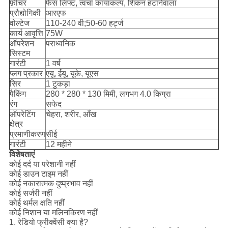
फ़ीचर
फेस लिफ्ट, त्वचा कायाकल्प, शिकन हटानेवाला
प्रौद्योगिकी
आरएफ
वोल्टेज
110-240 वी;50-60 हर्ट्ज
कार्य आवृत्ति
75W
ऑपरेशन
पराध्वनिक
सिस्टम
गारंटी
1 वर्ष
प्लग प्रकार
एयू, ईयू, यूके, यूएस
सिर
1 टुकड़ा
पैकिंग
280 * 280 * 130 मिमी, लगभग 4.0 किग्रा
रंग
सफेद
ऑपरेटिंग
चेहरा, शरीर, आँख
क्षेत्र
प्रमाणीकरण
सीई
गारंटी
12 महीने
विशेषताएं
कोई दर्द या परेशानी नहीं
कोई डाउन टाइम नहीं
कोई नकारात्मक दुष्प्रभाव नहीं
कोई सर्जरी नहीं
कोई थर्मल क्षति नहीं
कोई निशान या मलिनकिरण नहीं
1. रेडियो फ्रीक्वेंसी क्या है?