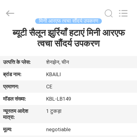
Shenzhen
Kbaili
Technology
Co.,
Limited.
मिनी आरएफ त्वचा सौंदर्य उपकरण
All
Rights
ब्यूटी सैलून झुर्रियाँ हटाएं मिनी आरएफ
घर
Reserved.
त्वचा सौंदर्य उपकरण
उत्पादों
उत्पत्ति के प्लेस:
शेनझेन, चीन
हमारे
ब्रांड नाम:
KBAILI
बारे
प्रमाणन:
CE
में
मॉडल संख्या:
KBL-LB149
न्यूनतम आदेश
1 टुकड़ा
कारखाना
मात्रा:
भ्रमण
मूल्य:
negotiable