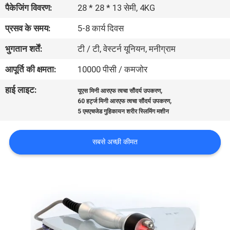
पैकेजिंग विवरण:
28 * 28 * 13 सेमी, 4KG
गुणवत्ता
नियंत्रण
प्रसव के समय:
5-8 कार्य दिवस
भुगतान शर्तें:
टी / टी, वेस्टर्न यूनियन, मनीग्राम
संपर्क
आपूर्ति की क्षमता:
10000 पीसी / कमजोर
करें
हाई लाइट:
,
यूएस मिनी आरएफ त्वचा सौंदर्य उपकरण
,
60 हर्ट्ज मिनी आरएफ त्वचा सौंदर्य उपकरण
एक
5 एमएचजेड गुहिकायन शरीर स्लिमिंग मशीन
उद्धरण
सबसे अच्छी कीमत
की
विनती
करे
साइटमैप