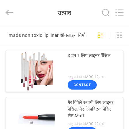
Shenzhen
Kbaili
Technology
उत्पाद
Co.,
Limited.
All
Rights
घर
Reserved.
msds non toxic lip liner ऑनलाइन निर्माण
उत्पादों
3 इन 1 लिप लाइनर पेंसिल
हमारे
बारे
negotiable MOQ:10pcs
CONTACT
में
गैर विषैले स्थायी लिप लाइनर
कारखाना
पेंसिल, मैट लिपस्टिक पेंसिल
भ्रमण
सेट Matt
negotiable MOQ:10pcs