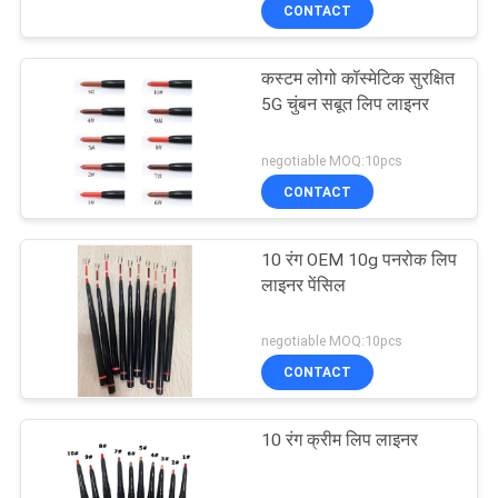
CONTACT
गुणवत्ता
नियंत्रण
कस्टम लोगो कॉस्मेटिक सुरक्षित
5G चुंबन सबूत लिप लाइनर
संपर्क
negotiable MOQ:10pcs
करें
CONTACT
एक
10 रंग OEM 10g पनरोक लिप
उद्धरण
लाइनर पेंसिल
की
negotiable MOQ:10pcs
विनती
CONTACT
करे
10 रंग क्रीम लिप लाइनर
साइटमैप