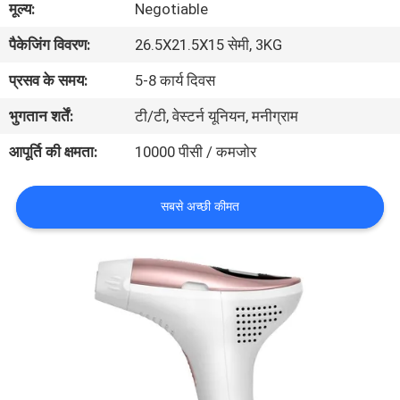
मूल्य:
Negotiable
गुणवत्ता
पैकेजिंग विवरण:
26.5X21.5X15 सेमी, 3KG
नियंत्रण
प्रसव के समय:
5-8 कार्य दिवस
संपर्क
भुगतान शर्तें:
टी/टी, वेस्टर्न यूनियन, मनीग्राम
करें
आपूर्ति की क्षमता:
10000 पीसी / कमजोर
एक
सबसे अच्छी कीमत
उद्धरण
की
विनती
करे