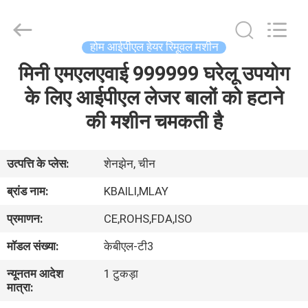
लेबल
होंठ
चमक
आपूर्तिकर्ता.
Copyright
होम आईपीएल हेयर रिमूवल मशीन
©
2021
lipsglosses.com.
मिनी एमएलएवाई 999999 घरेलू उपयोग
घर
All
Rights
Reserved.
के लिए आईपीएल लेजर बालों को हटाने
उत्पादों
की मशीन चमकती है
हमारे
उत्पत्ति के प्लेस:
शेनझेन, चीन
बारे
ब्रांड नाम:
KBAILI,MLAY
में
प्रमाणन:
CE,ROHS,FDA,ISO
मॉडल संख्या:
केबीएल-टी3
कारखाना
न्यूनतम आदेश
1 टुकड़ा
भ्रमण
मात्रा: