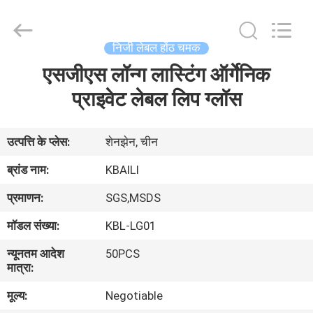
लेबल
होंठ
चमक
आपूर्तिकर्ता.
Copyright
निजी लेबल होंठ चमक
©
2021
-
एसजीएस लॉन्ग लास्टिंग ऑर्गेनिक
घर
2022
lipsglosses.com.
All
प्राइवेट लेबल लिप ग्लॉस
Rights
Reserved.
उत्पादों
उत्पत्ति के प्लेस:
शेनझेन, चीन
हमारे
ब्रांड नाम:
KBAILI
बारे
प्रमाणन:
SGS,MSDS
में
मॉडल संख्या:
KBL-LG01
न्यूनतम आदेश
50PCS
कारखाना
मात्रा:
भ्रमण
मूल्य:
Negotiable