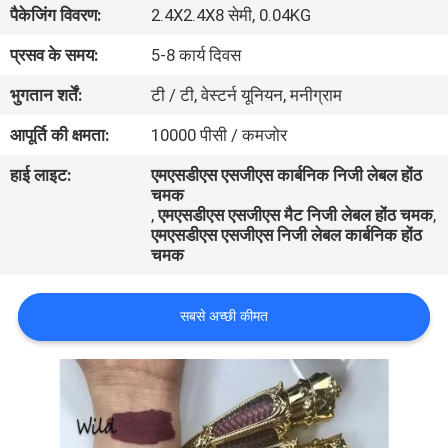
पैकेजिंग विवरण:
2.4X2.4X8 सेमी, 0.04KG
गुणवत्ता
नियंत्रण
प्रसव के समय:
5-8 कार्य दिवस
भुगतान शर्तें:
टी / टी, वेस्टर्न यूनियन, मनीग्राम
संपर्क
आपूर्ति की क्षमता:
10000 पीसी / कमजोर
करें
हाई लाइट:
एमएसडीएस एसजीएस कार्बनिक निजी लेबल होंठ
चमक
,
एमएसडीएस एसजीएस मैट निजी लेबल होंठ चमक
,
एक
एमएसडीएस एसजीएस निजी लेबल कार्बनिक होंठ
उद्धरण
चमक
की
सबसे अच्छी कीमत
विनती
करे