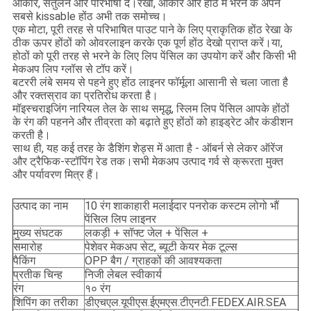
आकार, संतुलन और परिभाषा दें।रेखा, आकार और होंठ में भरने के अपने
सबसे kissable होंठ अभी तक समोच्च।
एक मोटा, पूरी तरह से परिभाषित पाउट पाने के लिए प्राकृतिक होंठ रेखा के
ठीक ऊपर होंठों को ओवरलाइन करके एक पूर्ण होंठ देखो प्राप्त करें।या,
होठों को पूरी तरह से भरने के लिए लिप पेंसिल का उपयोग करें और किसी भी
मेकअप लिप ग्लॉस से टॉप करें।
बटररी लंबे समय से पहने हुए होंठ लाइनर फॉर्मूला आसानी से चला जाता है
और रक्तस्राव का प्रतिरोध करता है।
मॉइस्चराइजिंग नारियल तेल के साथ समृद्ध, स्लिम लिप पेंसिल आपके होंठों
के रंग की पहनने और तीव्रता को बढ़ाते हुए होंठों को हाइड्रेट और कंडीशन
करती है।
साथ ही, यह कई तरह के डैशिंग शेड्स में आता है - ऑबर्न से लेकर ऑरेंज
और ट्रैफिक-स्टॉपिंग रेड तक।सभी मेकअप उत्पाद गर्व से क्रूरता मुक्त
और पर्यावरण मित्र हैं।
उत्पाद का नाम
10 रंग शाकाहारी मलाईदार पनरोक कस्टम लोगो भौं
पेंसिल लिप लाइनर
मुख्य संघटक
लकड़ी + सॉफ्ट जेल + पेंसिल +
समारोह
पेशेवर मेकअप सेट, ब्यूटी केयर मेक टूल्स
पैकिंग
OPP बैग / ग्राहकों की आवश्यकता
प्रतीक चिन्ह
निजी लेबल स्वीकार्य
रंग
१० रंग
शिपिंग का तरीका
डीएचएल.यूपीएस.ईएमएस.टीएनटी.FEDEX.AIR.SEA