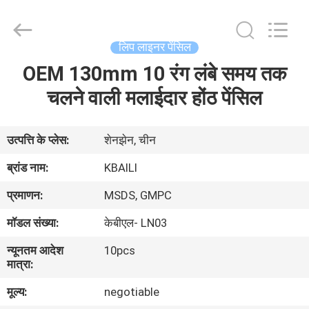
लेबल
होंठ
चमक
supplier.
Copyright
लिप लाइनर पेंसिल
©
2021
-
OEM 130mm 10 रंग लंबे समय तक
घर
2025
Shenzhen
Kbaili
चलने वाली मलाईदार होंठ पेंसिल
Technology
Co.,
उत्पादों
Limited.
All
Rights
उत्पत्ति के प्लेस:
शेनझेन, चीन
Reserved.
हमारे
ब्रांड नाम:
KBAILI
बारे
प्रमाणन:
MSDS, GMPC
में
मॉडल संख्या:
केबीएल- LN03
न्यूनतम आदेश
10pcs
कारखाना
मात्रा:
भ्रमण
मूल्य:
negotiable