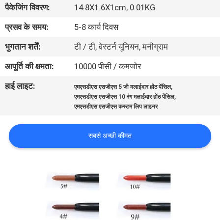
पैकेजिंग विवरण:
14.8X1.6X1cm, 0.01KG
गुणवत्ता
नियंत्रण
प्रसव के समय:
5-8 कार्य दिवस
भुगतान शर्तें:
टी / टी, वेस्टर्न यूनियन, मनीग्राम
संपर्क
आपूर्ति की क्षमता:
10000 पीसी / कमजोर
करें
हाई लाइट:
,
एमएसडीएस एसजीएस 5 जी मलाईदार होंठ पेंसिल
,
एमएसडीएस एसजीएस 10 रंग मलाईदार होंठ पेंसिल
एक
एमएसडीएस एसजीएस कस्टम लिप लाइनर
उद्धरण
सबसे अच्छी कीमत
की
विनती
करे
साइटमैप