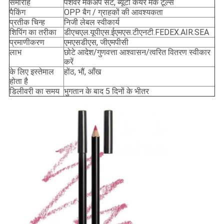
समारोह
पेशेवर मेकअप सेट, ब्यूटी केयर मेक टूल्स
पैकिंग
OPP बैग / ग्राहकों की आवश्यकता
प्रतीक चिन्ह
निजी लेबल स्वीकार्य
शिपिंग का तरीका
डीएचएल.यूपीएस.ईएमएस.टीएनटी.FEDEX.AIR.SEA
प्रमाणीकरण
एमएसडीएस, जीएमपीसी
लाभ
छोटे आदेश/गुणवत्ता आश्वासन/त्वरित वितरण स्वीकार
करें
के लिए इस्तेमाल
होंठ, भौं, आँख
होता है
डिलीवरी का समय
भुगतान के बाद 5 दिनों के भीतर