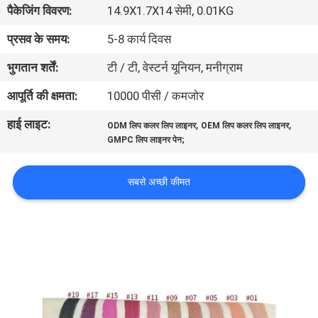
पैकेजिंग विवरण:
14.9X1.7X14 सेमी, 0.01KG
गुणवत्ता
नियंत्रण
प्रसव के समय:
5-8 कार्य दिवस
भुगतान शर्तें:
टी / टी, वेस्टर्न यूनियन, मनीग्राम
संपर्क
आपूर्ति की क्षमता:
10000 पीसी / कमजोर
करें
हाई लाइट:
,
,
ODM लिप कलर लिप लाइनर
OEM लिप कलर लिप लाइनर
GMPC लिप लाइनर पेन;
एक
उद्धरण
सबसे अच्छी कीमत
की
विनती
करे
साइटमैप