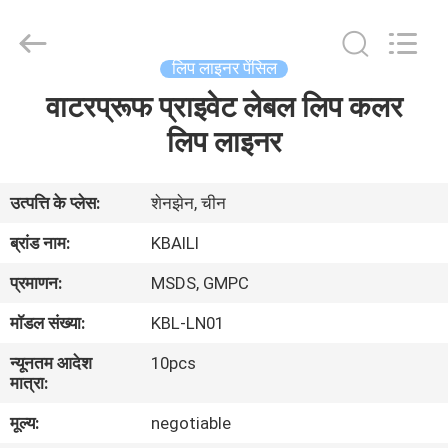
लेबल
होंठ
चमक
supplier.
Copyright
लिप लाइनर पेंसिल
©
2021
-
वाटरप्रूफ प्राइवेट लेबल लिप कलर
घर
2025
Shenzhen
Kbaili
लिप लाइनर
Technology
Co.,
उत्पादों
Limited.
All
Rights
उत्पत्ति के प्लेस:
शेनझेन, चीन
Reserved.
हमारे
ब्रांड नाम:
KBAILI
बारे
प्रमाणन:
MSDS, GMPC
में
मॉडल संख्या:
KBL-LN01
न्यूनतम आदेश
10pcs
कारखाना
मात्रा:
भ्रमण
मूल्य:
negotiable